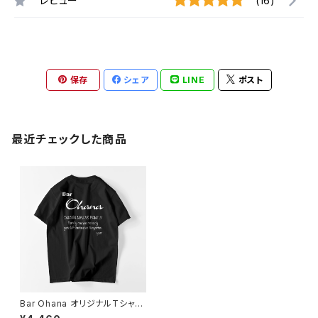
レビュー
(16)
保存
シェア
LINE
ポスト
最近チェックした商品
Bar Ohana オリジナルTシャツ
(黒)