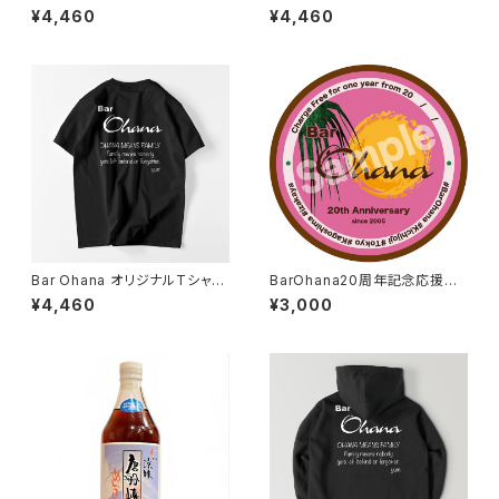
(白に黒文字)
(白に赤茶文字)
¥4,460
¥4,460
Bar Ohana オリジナルTシャツ
BarOhana20周年記念応援ス
(黒)
テッカー
¥4,460
¥3,000