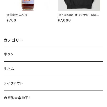
唐船峡めんつゆ
Bar Ohana オリジナル Hoodi
e (黒)
¥700
¥7,060
カテゴリー
牛タン
生ハム
テイクアウト
自家製大辛梅干し