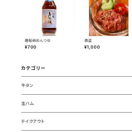
唐船峡めんつゆ
酒盗
¥700
¥1,000
カテゴリー
牛タン
生ハム
テイクアウト