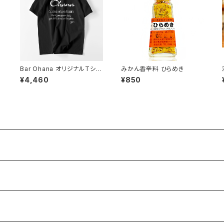
Bar Ohana オリジナルTシャ
みかん香辛料 ひらめき
ツ(黒)
¥4,460
¥850