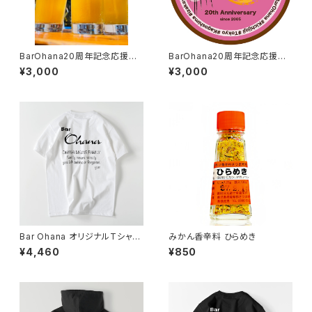
BarOhana20周年記念応援グ
BarOhana20周年記念応援ス
ラス
テッカー
¥3,000
¥3,000
Bar Ohana オリジナルTシャツ
みかん香辛料 ひらめき
(白に黒文字)
¥4,460
¥850