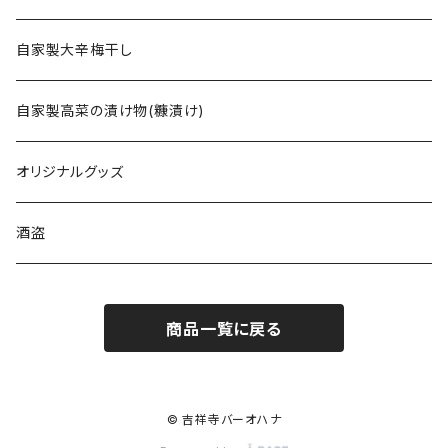
自家製大辛梅干し
自家製高菜の漬け物(糠漬け)
オリジナルグッズ
酒盗
商品一覧に戻る
© 吉祥寺バーオハナ