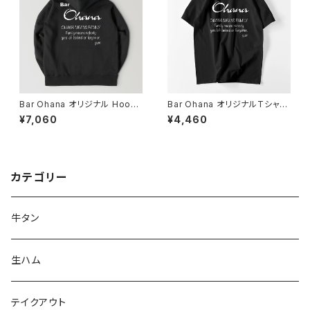
Bar Ohana オリジナル Hoodi
Bar Ohana オリジナルTシャツ
e (黒)
(黒)
¥7,060
¥4,460
カテゴリー
牛タン
生ハム
テイクアウト